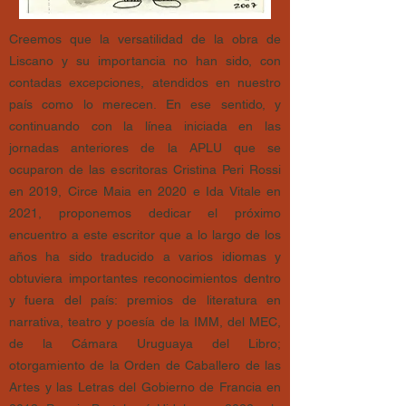
Creemos que la versatilidad de la obra de
Liscano y su importancia no han sido, con
contadas excepciones, atendidos en nuestro
país como lo merecen. En ese sentido, y
continuando con la línea iniciada en las
jornadas anteriores de la APLU que se
ocuparon de las escritoras Cristina Peri Rossi
en 2019, Circe Maia en 2020 e Ida Vitale en
2021, proponemos dedicar el próximo
encuentro a este escritor que a lo largo de los
años ha sido traducido a varios idiomas y
obtuviera importantes reconocimientos dentro
y fuera del país: premios de literatura en
narrativa, teatro y poesía de la IMM, del MEC,
de la Cámara Uruguaya del Libro;
otorgamiento de la Orden de Caballero de las
Artes y las Letras del Gobierno de Francia en