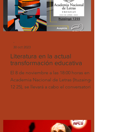
-
30 oct 2023
Literatura en la actual
transformación educativa
El 8 de noviembre a las 18:00 horas en la
Academia Nacional de Letras (Ituzaingó
12 25), se llevará a cabo el conversatorio "
Literatura...