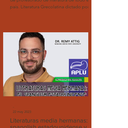
país. Literatura Grecolatina dictado por la
prof. Teresa...
-
22 may 2023
Literaturas media hermanas: el
spanglish estadounidense y el