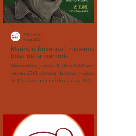
APLU redes
9 mar 2025
Mauricio Rosencof: misteriosa
brisa de la memoria
Montevideo, jueves 24 (Librería Minerva),
viernes 25 (Biblioteca Nacional) y sábado
26 (Plataforma zoom) de abril de 2025