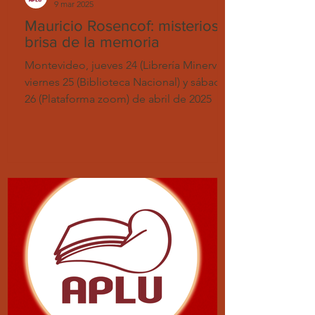
9 mar 2025
Mauricio Rosencof: misteriosa
brisa de la memoria
Montevideo, jueves 24 (Librería Minerva),
viernes 25 (Biblioteca Nacional) y sábado
26 (Plataforma zoom) de abril de 2025