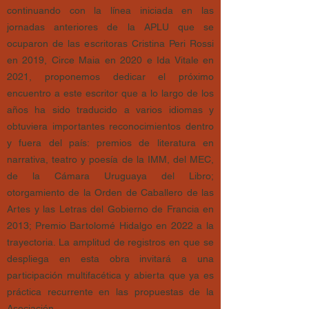
continuando con la línea iniciada en las
jornadas anteriores de la APLU que se
ocuparon de las escritoras Cristina Peri Rossi
en 2019, Circe Maia en 2020 e Ida Vitale en
2021, proponemos dedicar el próximo
encuentro a este escritor que a lo largo de los
años ha sido traducido a varios idiomas y
obtuviera importantes reconocimientos dentro
y fuera del país: premios de literatura en
narrativa, teatro y poesía de la IMM, del MEC,
de la Cámara Uruguaya del Libro;
otorgamiento de la Orden de Caballero de las
Artes y las Letras del Gobierno de Francia en
2013; Premio Bartolomé Hi
d
algo en 2022 a la
trayectoria. La amplitud de registros en que se
despliega en esta obra invitará a una
participación multifacética y abierta que ya es
práctica recurrente en las propuestas de la
Asociación.