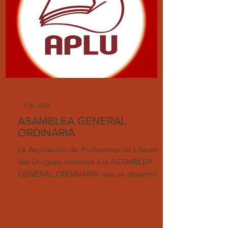
-
9 dic 2024
ASAMBLEA GENERAL
ORDINARIA
La Asociación de Profesores de Literatura
del Uruguay convoca a la ASAMBLEA
GENERAL ORDINARIA que se desarrollará
por Zoom y en forma...