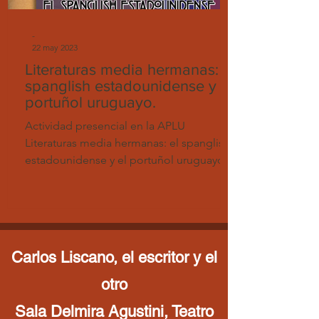
-
22 may 2023
Literaturas media hermanas: el
spanglish estadounidense y el
portuñol uruguayo.
Actividad presencial en la APLU
Literaturas media hermanas: el spanglish
estadounidense y el portuñol uruguayo.
A cargo del Dr. Remy...
Carlos Liscano, el escritor y el
otro
Sala Delmira Agustini, Teatro