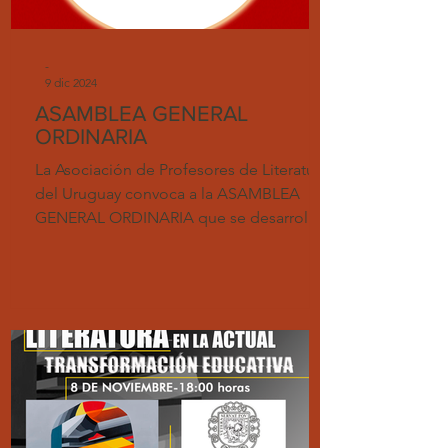
-
9 dic 2024
ASAMBLEA GENERAL
ORDINARIA
La Asociación de Profesores de Literatura
del Uruguay convoca a la ASAMBLEA
GENERAL ORDINARIA que se desarrollará
por Zoom y en forma...