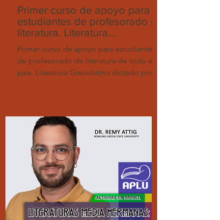
Primer curso de apoyo para
estudiantes de profesorado de
literatura. Literatura
Grecolatina.
Primer curso de apoyo para estudiantes
de profesorado de literatura de todo el
país. Literatura Grecolatina dictado por la
prof. Teresa...