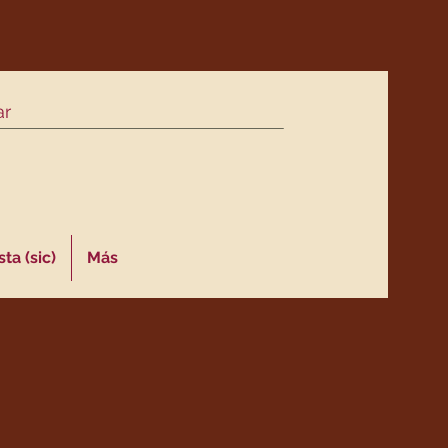
ta (sic)
Más