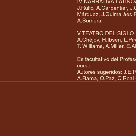
IV NARRATIVA LATIN
J.Rulfo, A.Carpentier, 
Márquez, J.Guimarâes Ro
A.Somers.
V TEATRO DEL SIGLO
A.Chéjov, H.Ibsen, L.Pir
T. Williams, A.Miller, E.
Es facultativo del Profe
curso.
Autores sugeridos: J.E.R
A.Rama, O.Paz, C.Real 