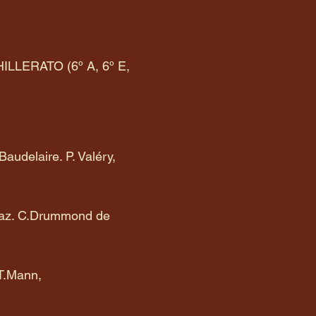
LERATO (6º A, 6º E,
udelaire. P. Valéry,
O.Paz. C.Drummond de
 T.Mann,