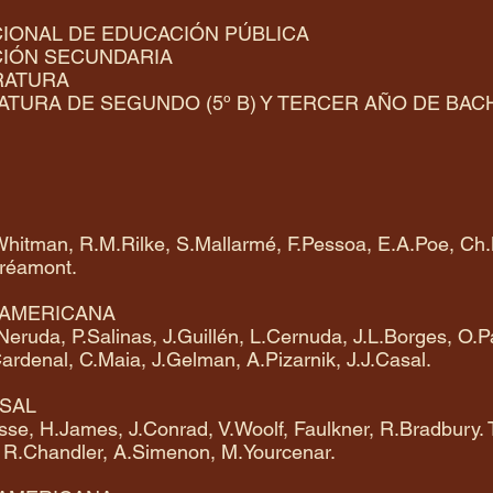
CIONAL DE EDUCACIÓN PÚBLICA
IÓN SECUNDARIA
RATURA
URA DE SEGUNDO (5º B) Y TERCER AÑO DE BACHIL
hitman, R.M.Rilke, S.Mallarmé, F.Pessoa, E.A.Poe, Ch.Ba
tréamont.
OAMERICANA
P.Neruda, P.Salinas, J.Guillén, L.Cernuda, J.L.Borges, 
ardenal, C.Maia, J.Gelman, A.Pizarnik, J.J.Casal.
RSAL
sse, H.James, J.Conrad, V.Woolf, Faulkner, R.Bradbury.
, R.Chandler, A.Simenon, M.Yourcenar.