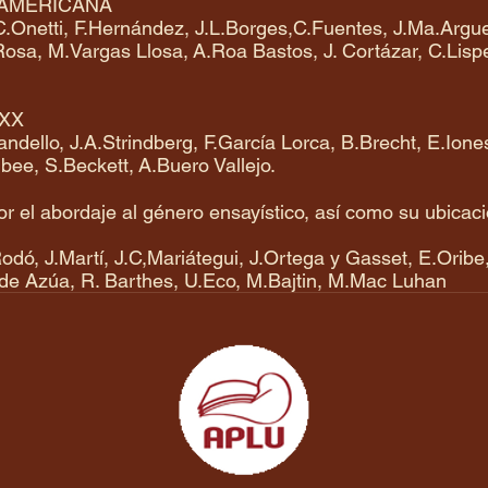
OAMERICANA
J.C.Onetti, F.Hernández, J.L.Borges,C.Fuentes, J.Ma.Arg
sa, M.Vargas Llosa, A.Roa Bastos, J. Cortázar, C.Lispe
 XX
andello, J.A.Strindberg, F.García Lorca, B.Brecht, E.Ion
Albee, S.Beckett, A.Buero Vallejo.
sor el abordaje al género ensayístico, así como su ubicaci
odó, J.Martí, J.C,Mariátegui, J.Ortega y Gasset, E.Orib
de Azúa, R. Barthes, U.Eco, M.Bajtin, M.Mac Luhan