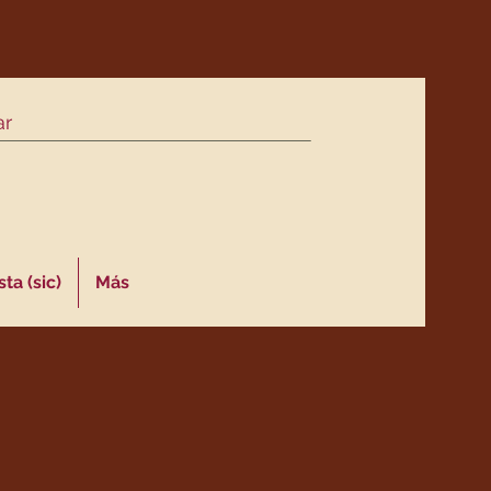
ta (sic)
Más