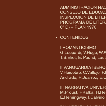
ADMINISTRACIÓN NA
CONSEJO DE EDUCAC
INSPECCIÓN DE LITE
PROGRAMA DE LITERAT
6º D) – PLAN 1976
CONTENIDOS
I ROMANTICISMO
G.Leopardi, V.Hugo, W.W
T.S.Eliot, E. Pound, Lau
II VANGUARDIA IBER
V.Huidobro, C.Vallejo, 
Andrade, R.Juarroz, E.C
III NARRATIVA UNIVE
M.Proust, F.Kafka, H.He
E.Hemingway, I.Calvino