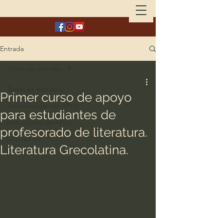
Entrada
Todas las entradas
Todas las entradas
Primer curso de apoyo
Comunicados de APLU
para estudiantes de
Actividades de APLU
profesorado de literatura.
Difundimos
Literatura Grecolatina.