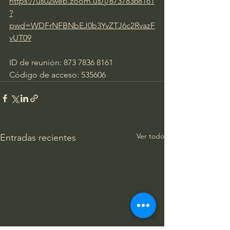
https://us02web.zoom.us/j/87378368161
?
pwd=WDFrNFBNbEJ0b3YvZTJ6c2RvazF
vUT09
ID de reunión: 873 7836 8161
Código de acceso: 535606
Ver todo
Entradas recientes