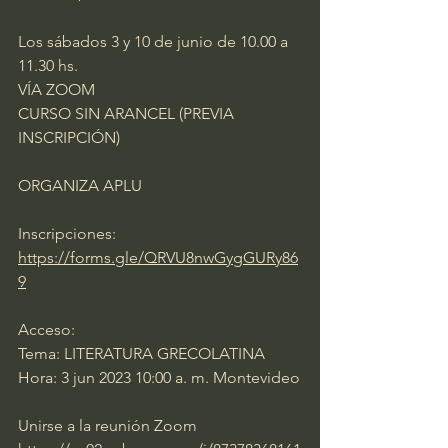
Los sábados 3 y 10 de junio de 10.00 a 
11.30 hs.
VÍA ZOOM
CURSO SIN ARANCEL (PREVIA 
INSCRIPCIÓN)
ORGANIZA APLU
Inscripciones: 
https://forms.gle/QRVU8nwGygGURy86
9
Acceso:
Tema: LITERATURA GRECOLATINA
Hora: 3 jun 2023 10:00 a. m. Montevideo
Unirse a la reunión Zoom