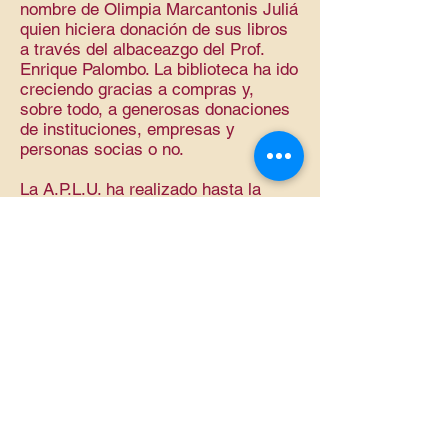
nombre de Olimpia Marcantonis Juliá
quien hiciera donación de sus libros
a través del albaceazgo del Prof.
Enrique Palombo. La biblioteca ha ido
creciendo gracias a compras y,
sobre todo, a generosas donaciones
de instituciones, empresas y
personas socias o no.
La A.P.L.U. ha realizado hasta la
fecha numerosos ciclos de
conferencias, cursos de
perfeccionamiento, presentaciones
de libros, etc. y desde el año 1999
hasta la fecha ha organizado cinco
Congresos con alternancia entre la
capital y el interior.
En sus diecinueve años, como en
toda empresa humana, ha habido
logros y errores. Debemos
capitalizar los primeros sin perder de
vista los últimos. Es imprescindible