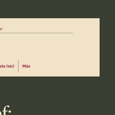
ta (sic)
Más