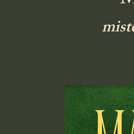
M
mist