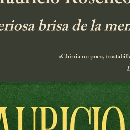
auricio Rosenco
eriosa brisa de la me
«Chirria un poco, trastabil
L