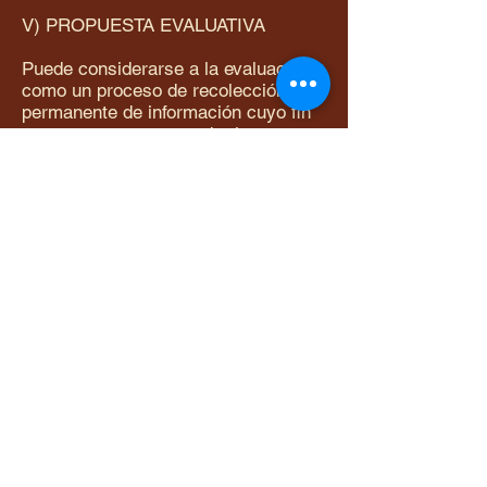
V) PROPUESTA EVALUATIVA
Puede considerarse a la evaluación
como un proceso de recolección
permanente de información cuyo fin
es conocer y comprender las
situaciones de aprendizaje, formar
juicios de valor respecto de ellas y
tomar decisiones adecuadas para
continuar la actividad, mejorándola.
Debe ser por lo tanto, una instancia
formativa que tenga siempre
presente los procesos, permitiendo
de este modo la autoevaluación tanto
del docente como del alumno.
Debe comprender una evaluación
diagnóstica inicial, la que tendrá la
finalidad de determinar el nivel de
adquisición de los conocimientos y
capacidades para, a partir de ella,
considerar los objetivos, los