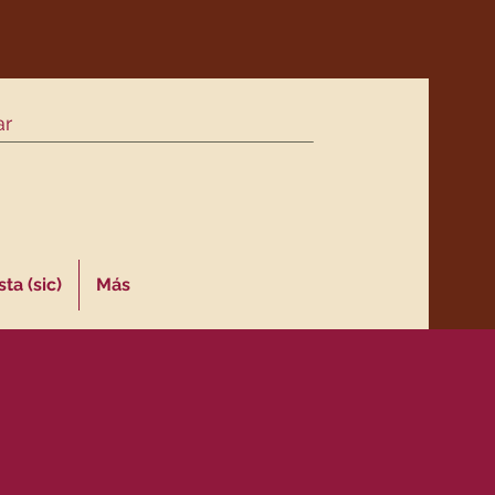
ta (sic)
Más