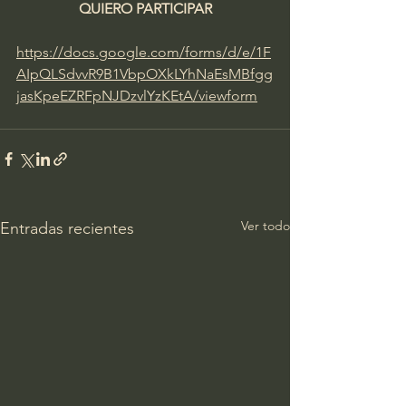
QUIERO PARTICIPAR
https://docs.google.com/forms/d/e/1F
AIpQLSdvvR9B1VbpOXkLYhNaEsMBfgg
jasKpeEZRFpNJDzvlYzKEtA/viewform
Ver todo
Entradas recientes