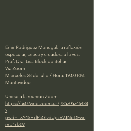
Emir Rodríguez Monegal: la reflexión 
especular, crítica y creadora a la vez.
Prof. Dra. Lisa Block de Behar
Vía Zoom
Miércoles 28 de julio / Hora: 19.00 P.M. 
Montevideo
Unirse a la reunión Zoom
https://us02web.zoom.us/j/85305346488
?
pwd=TzA4SHdPcGIvdUpzVVJNbDEwc
mU1dz09