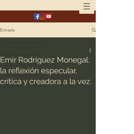
Entrada
Todas las entradas
Todas las entradas
Emir Rodríguez Monegal:
Comunicados de APLU
la reflexión especular,
Actividades de APLU
crítica y creadora a la vez.
Difundimos