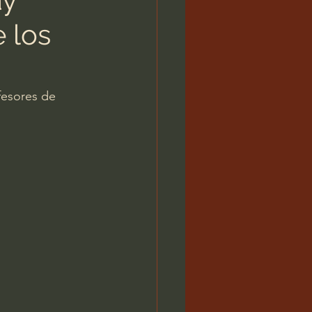
 los
fesores de 