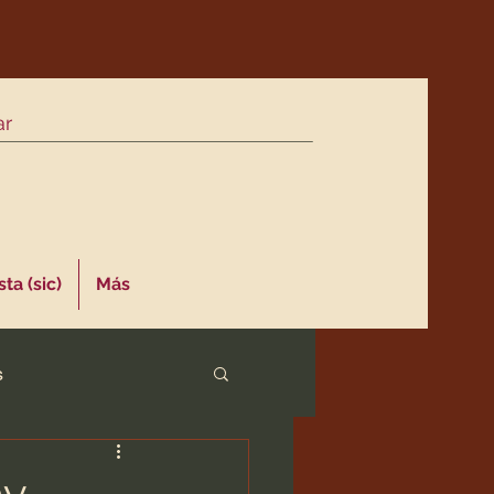
ta (sic)
Más
s
ay