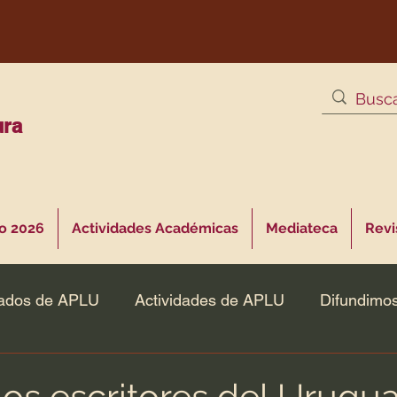
ura
o 2026
Actividades Académicas
Mediateca
Revis
ados de APLU
Actividades de APLU
Difundimo
los escritores del Urugu