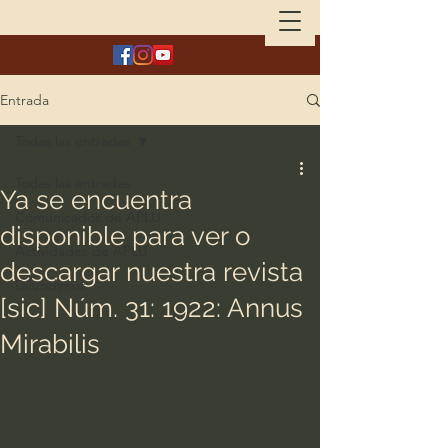
Entrada
Todas las entradas
Todas las entradas
Ya se encuentra
Comunicados de APLU
disponible para ver o
Actividades de APLU
descargar nuestra revista
Difundimos
[sic] Núm. 31: 1922: Annus
Mirabilis