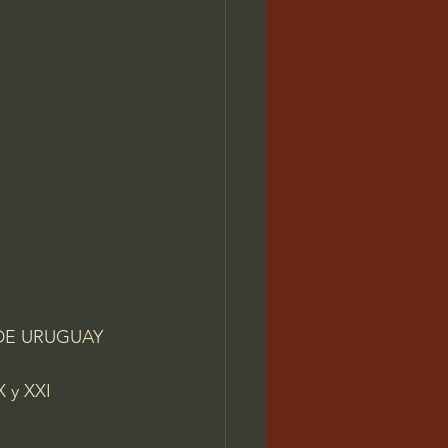
DE URUGUAY 
X y XXI 