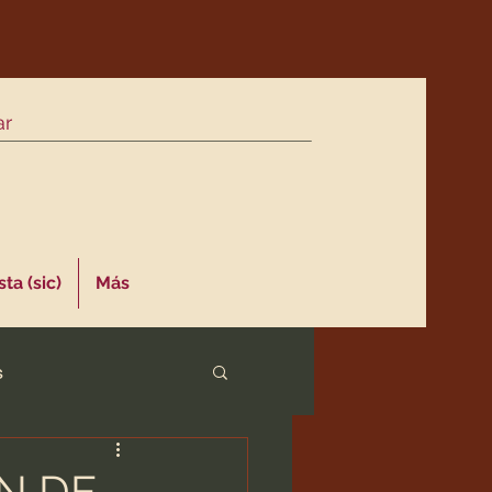
ta (sic)
Más
s
N DE