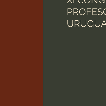
PROFESO
URUGU