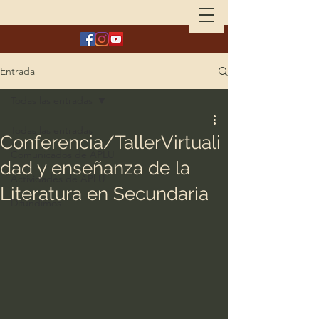
Entrada
Todas las entradas
Todas las entradas
Conferencia/TallerVirtuali
Comunicados de APLU
dad y enseñanza de la
Actividades de APLU
Literatura en Secundaria
Difundimos