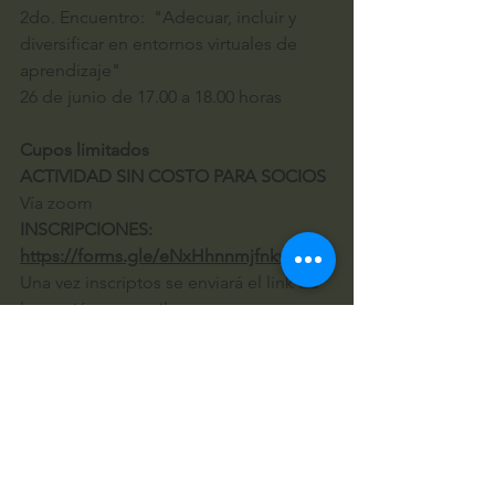
2do. Encuentro:  "Adecuar, incluir y 
diversificar en entornos virtuales de 
aprendizaje"
26 de junio de 17.00 a 18.00 horas
Cupos limitados 
ACTIVIDAD SIN COSTO PARA SOCIOS
Vía zoom
INSCRIPCIONES: 
https://forms.gle/eNxHhnnmjfnkwkdz5
Una vez inscriptos se enviará el link de 
la reunión por mail
Materiales necesarios: celular y 
descargar KAHOOT a través de la App 
store para el primer encuentro.