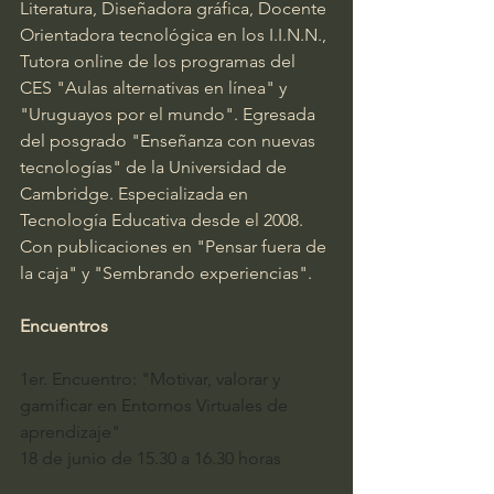
Literatura, Diseñadora gráfica, Docente 
Orientadora tecnológica en los I.I.N.N., 
Tutora online de los programas del 
CES "Aulas alternativas en línea" y 
"Uruguayos por el mundo". Egresada 
del posgrado "Enseñanza con nuevas 
tecnologías" de la Universidad de 
Cambridge. Especializada en 
Tecnología Educativa desde el 2008. 
Con publicaciones en "Pensar fuera de 
la caja" y "Sembrando experiencias". 
Encuentros
1er. Encuentro: "Motivar, valorar y 
gamificar en Entornos Virtuales de 
aprendizaje" 
18 de junio de 15.30 a 16.30 horas