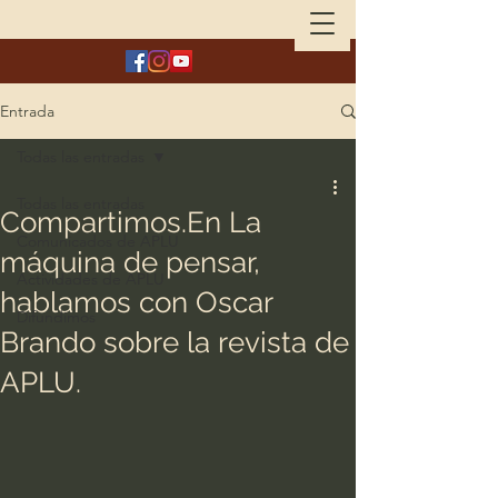
Entrada
Todas las entradas
Todas las entradas
Compartimos.En La
Comunicados de APLU
máquina de pensar,
Actividades de APLU
hablamos con Oscar
Difundimos
Brando sobre la revista de
APLU.