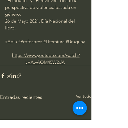
"El indulto" y "El revólver" desde la 
perspectiva de violencia basada en 
género.
26 de Mayo 2021. Día Nacional del 
libro.
#Aplu
#Profesores
#Literatura
#Uruguay
https://www.youtube.com/watch?
v=AwAOM45W2dA
Ver todo
Entradas recientes