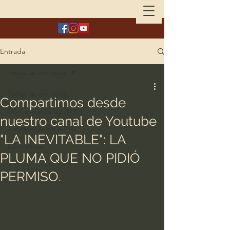
Entrada
Todas las entradas
Todas las entradas
Compartimos desde
Comunicados de APLU
nuestro canal de Youtube
Actividades de APLU
"LA INEVITABLE": LA
Difundimos
PLUMA QUE NO PIDIÓ
PERMISO.